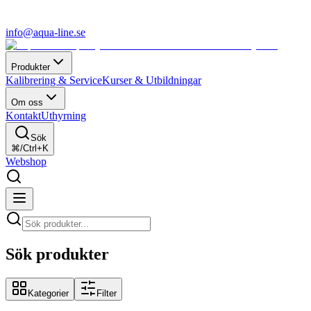
info@aqua-line.se
Produkter
Kalibrering & Service
Kurser & Utbildningar
Om oss
Kontakt
Uthyrning
Sök
⌘/Ctrl+K
Webshop
Sök produkter
Kategorier
Filter