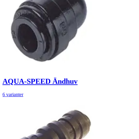
AQUA-SPEED Ändhuv
6 varianter