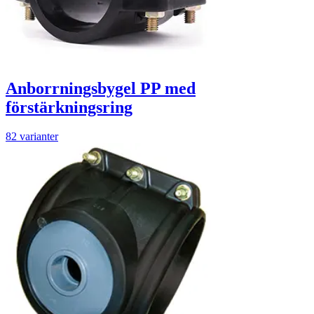
Anborrningsbygel PP med
förstärkningsring
82 varianter