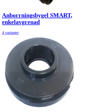
Anborrningsbygel SMART,
enkelavgrenad
4 varianter