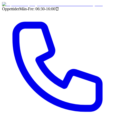
Öppettider
Mån-Fre: 06:30-16:00
⏰