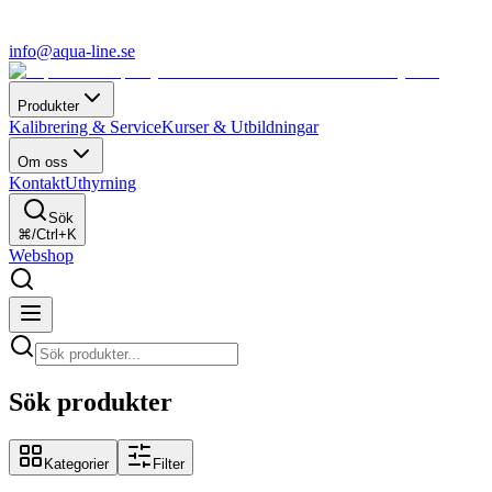
info@aqua-line.se
Produkter
Kalibrering & Service
Kurser & Utbildningar
Om oss
Kontakt
Uthyrning
Sök
⌘/Ctrl+K
Webshop
Sök produkter
Kategorier
Filter