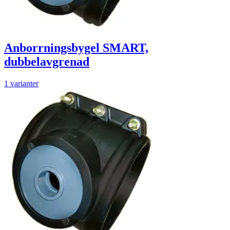
Anborrningsbygel SMART,
dubbelavgrenad
1 varianter