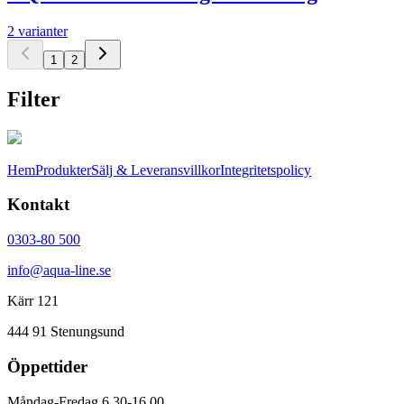
2 varianter
1
2
Filter
Hem
Produkter
Sälj & Leveransvillkor
Integritetspolicy
Kontakt
0303-80 500
info@aqua-line.se
Kärr 121
444 91 Stenungsund
Öppettider
Måndag-Fredag 6.30-16.00