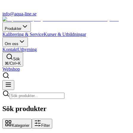
info@aqua-line.se
Produkter
Kalibrering & Service
Kurser & Utbildningar
Om oss
Kontakt
Uthyrning
Sök
⌘/Ctrl+K
Webshop
Sök produkter
Kategorier
Filter