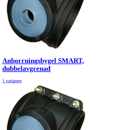
Anborrningsbygel SMART,
dubbelavgrenad
1 varianter