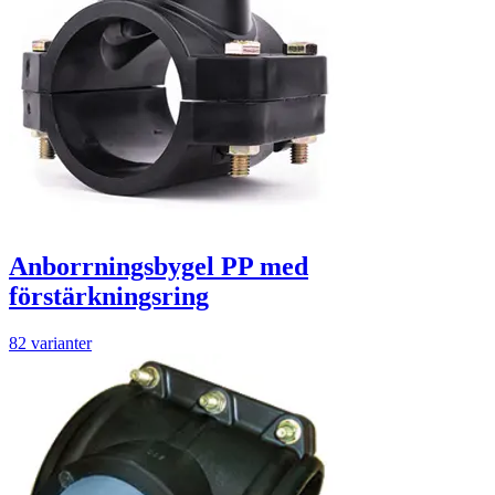
Anborrningsbygel PP med
förstärkningsring
82 varianter