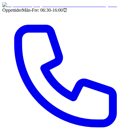
Öppettider
Mån-Fre: 06:30-16:00
⏰