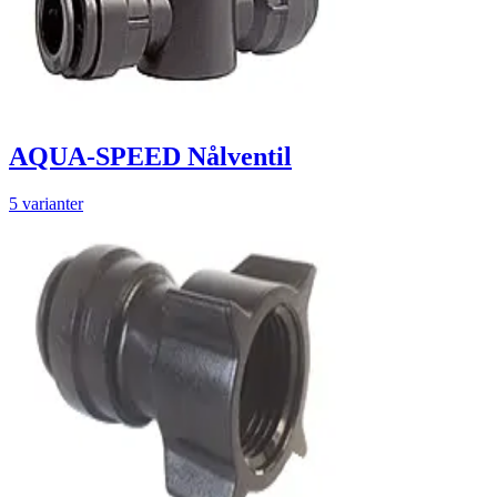
AQUA-SPEED Nålventil
5 varianter