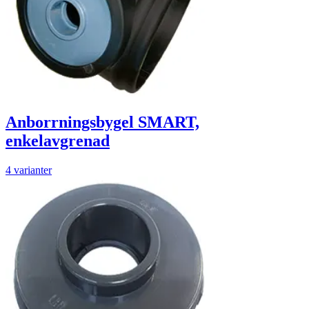
Anborrningsbygel SMART,
enkelavgrenad
4 varianter