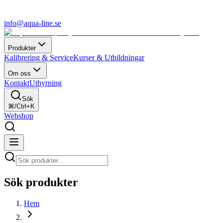
info@aqua-line.se
Produkter
Kalibrering & Service
Kurser & Utbildningar
Om oss
Kontakt
Uthyrning
Sök
⌘/Ctrl+K
Webshop
Sök produkter
Hem