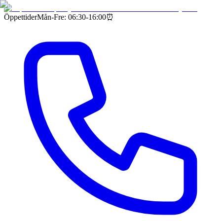
Öppettider
Mån-Fre: 06:30-16:00
⏰