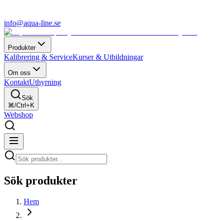
info@aqua-line.se
Produkter
Kalibrering & Service
Kurser & Utbildningar
Om oss
Kontakt
Uthyrning
Sök
⌘/Ctrl+K
Webshop
Sök produkter
Hem