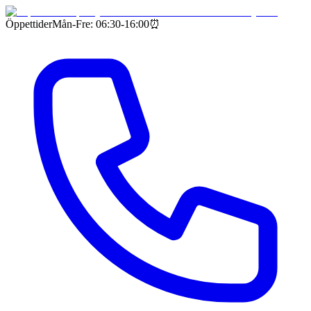
Öppettider
Mån-Fre: 06:30-16:00
⏰