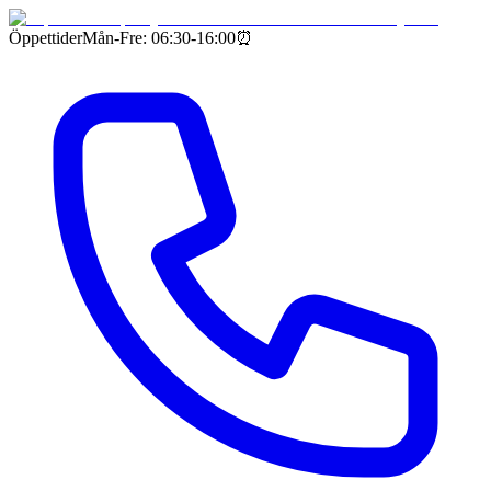
Öppettider
Mån-Fre: 06:30-16:00
⏰