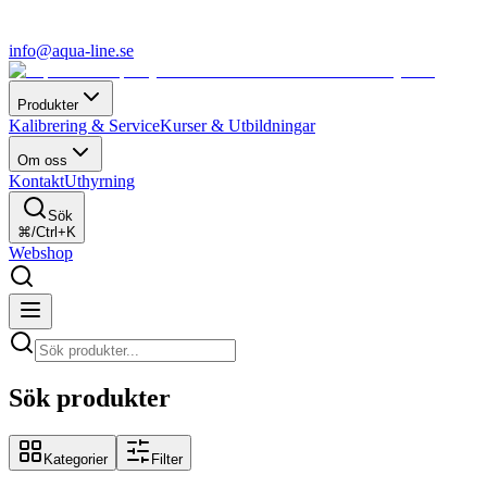
info@aqua-line.se
Produkter
Kalibrering & Service
Kurser & Utbildningar
Om oss
Kontakt
Uthyrning
Sök
⌘/Ctrl+K
Webshop
Sök produkter
Kategorier
Filter