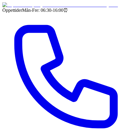
Öppettider
Mån-Fre: 06:30-16:00
⏰