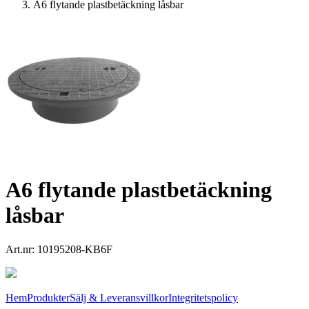
A6 flytande plastbetäckning låsbar
A6 flytande plastbetäckning
låsbar
Art.nr:
10195208-KB6F
Hem
Produkter
Sälj & Leveransvillkor
Integritetspolicy