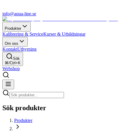
info@aqua-line.se
Produkter
Kalibrering & Service
Kurser & Utbildningar
Om oss
Kontakt
Uthyrning
Sök
⌘/Ctrl+K
Webshop
Sök produkter
Produkter