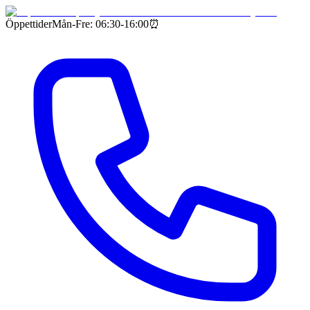
Öppettider
Mån-Fre: 06:30-16:00
⏰