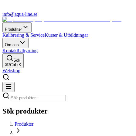
info@aqua-line.se
Produkter
Kalibrering & Service
Kurser & Utbildningar
Om oss
Kontakt
Uthyrning
Sök
⌘/Ctrl+K
Webshop
Sök produkter
Produkter