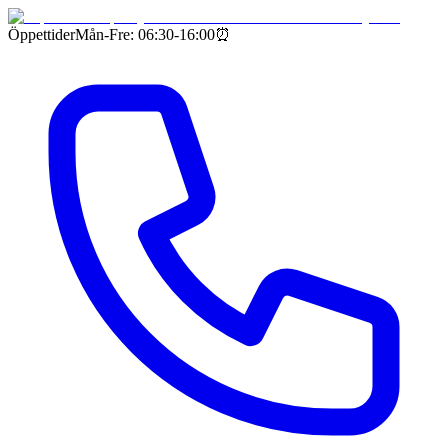
Öppettider
Mån-Fre: 06:30-16:00
⏰