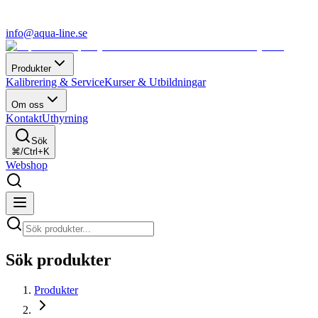
info@aqua-line.se
Produkter
Kalibrering & Service
Kurser & Utbildningar
Om oss
Kontakt
Uthyrning
Sök
⌘/Ctrl+K
Webshop
Sök produkter
Produkter