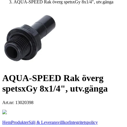
AQUA-SPEED Rak överg spetsxGy 8x1/4", utv.gänga
AQUA-SPEED Rak överg
spetsxGy 8x1/4", utv.gänga
Art.nr:
13020398
Hem
Produkter
Sälj & Leveransvillkor
Integritetspolicy