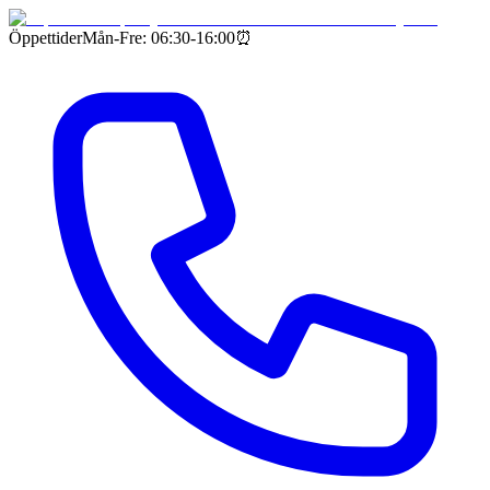
Öppettider
Mån-Fre: 06:30-16:00
⏰