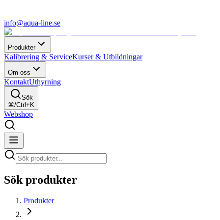
info@aqua-line.se
Produkter
Kalibrering & Service
Kurser & Utbildningar
Om oss
Kontakt
Uthyrning
Sök
⌘/Ctrl+K
Webshop
Sök produkter
Produkter