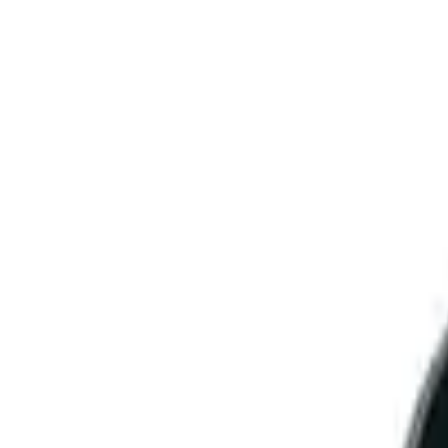
Öppettider
Mån-Fre: 06:30-16:00
⏰