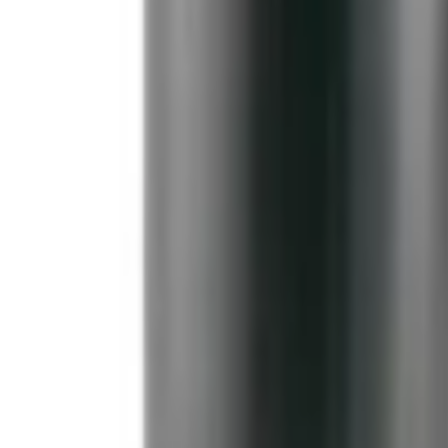
ömlös
 PN16. Gas PN10. PE100, Sömlös. Fabrikat Simona.