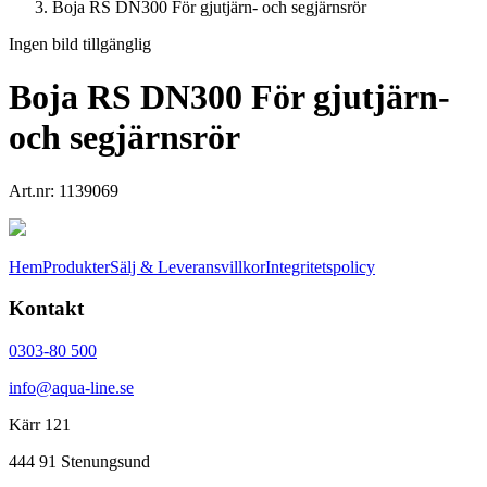
Boja RS DN300 För gjutjärn- och segjärnsrör
Ingen bild tillgänglig
Boja RS DN300 För gjutjärn-
och segjärnsrör
Art.nr:
1139069
Hem
Produkter
Sälj & Leveransvillkor
Integritetspolicy
Kontakt
0303-80 500
info@aqua-line.se
Kärr 121
444 91 Stenungsund