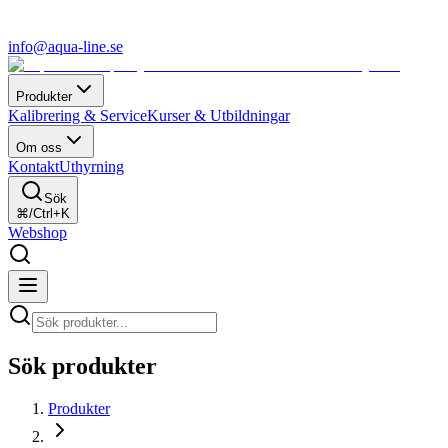
info@aqua-line.se
Produkter
Kalibrering & Service
Kurser & Utbildningar
Om oss
Kontakt
Uthyrning
Sök
⌘/Ctrl+K
Webshop
Sök produkter
Produkter