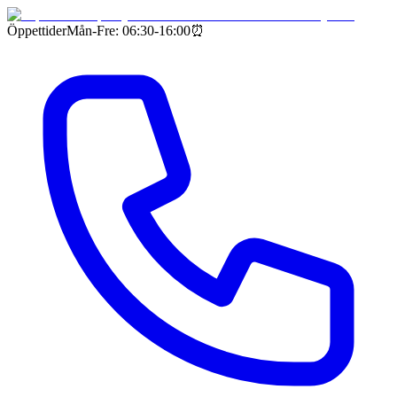
Öppettider
Mån-Fre: 06:30-16:00
⏰