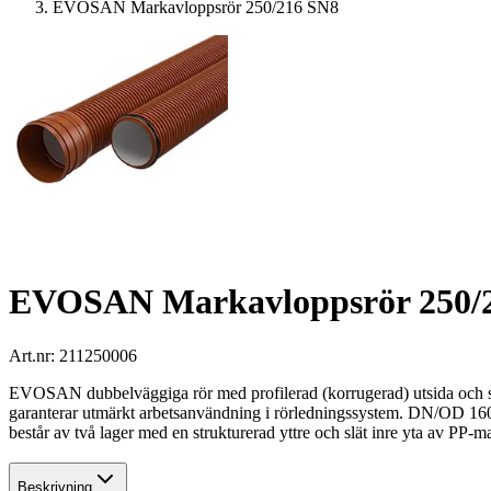
EVOSAN Markavloppsrör 250/216 SN8
EVOSAN Markavloppsrör 250/
Art.nr:
211250006
EVOSAN dubbelväggiga rör med profilerad (korrugerad) utsida och slät 
garanterar utmärkt arbetsanvändning i rörledningssystem. DN/OD 160
består av två lager med en strukturerad yttre och slät inre yta av PP-m
Beskrivning