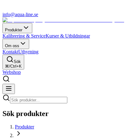
info@aqua-line.se
Produkter
Kalibrering & Service
Kurser & Utbildningar
Om oss
Kontakt
Uthyrning
Sök
⌘/Ctrl+K
Webshop
Sök produkter
Produkter