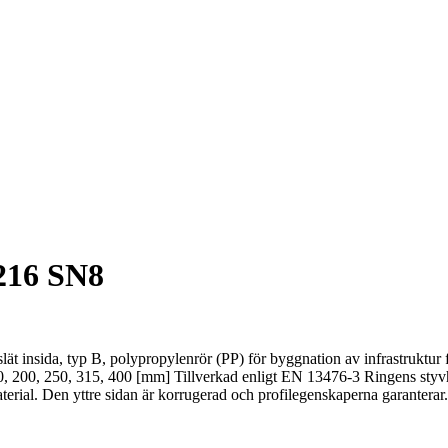
216 SN8
insida, typ B, polypropylenrör (PP) för byggnation av infrastruktur för
, 200, 250, 315, 400 [mm] Tillverkad enligt EN 13476-3 Ringens styvh
aterial. Den yttre sidan är korrugerad och profilegenskaperna garanterar.