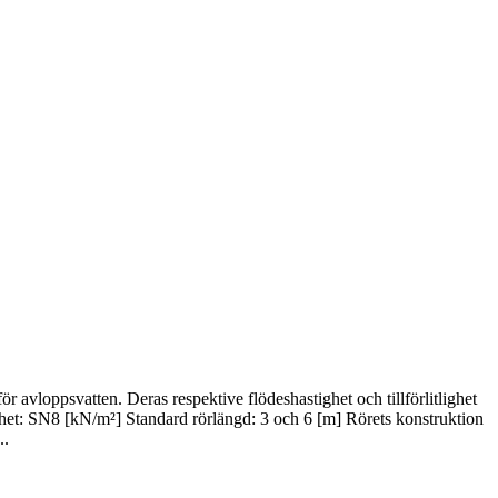
 avloppsvatten. Deras respektive flödeshastighet och tillförlitlighet
et: SN8 [kN/m²] Standard rörlängd: 3 och 6 [m] Rörets konstruktion
..