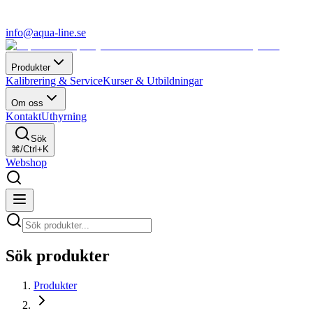
info@aqua-line.se
Produkter
Kalibrering & Service
Kurser & Utbildningar
Om oss
Kontakt
Uthyrning
Sök
⌘/Ctrl+K
Webshop
Sök produkter
Produkter