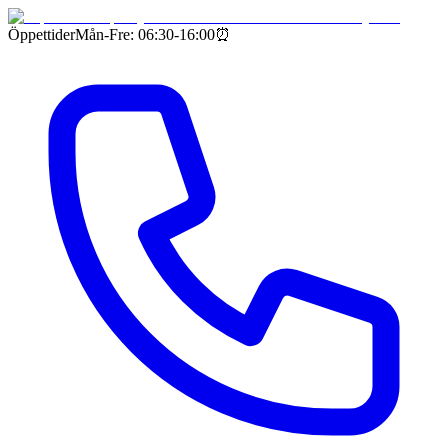
Öppettider
Mån-Fre: 06:30-16:00
⏰