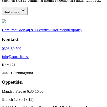
säten, en sida av ventilen är möjlig att demontera under fullt tryck.
Beskrivning
Hem
Produkter
Sälj & Leveransvillkor
Integritetspolicy
Kontakt
0303-80 500
info@aqua-line.se
Kärr 121
444 91 Stenungsund
Öppettider
Måndag-Fredag 6.30-16.00
(Lunch 12.30-13.15)