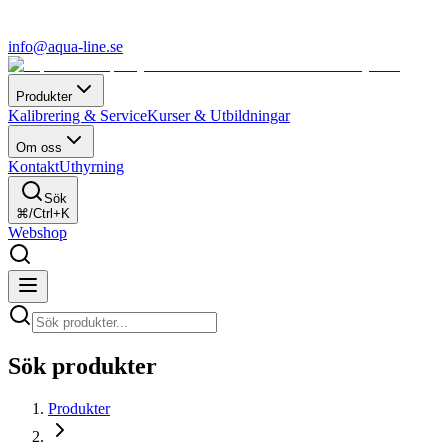
info@aqua-line.se
Produkter
Kalibrering & Service
Kurser & Utbildningar
Om oss
Kontakt
Uthyrning
Sök
⌘/Ctrl+K
Webshop
Sök produkter
Produkter