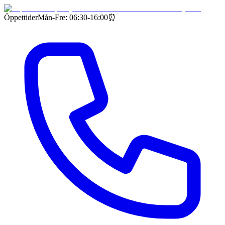
Öppettider
Mån-Fre: 06:30-16:00
⏰