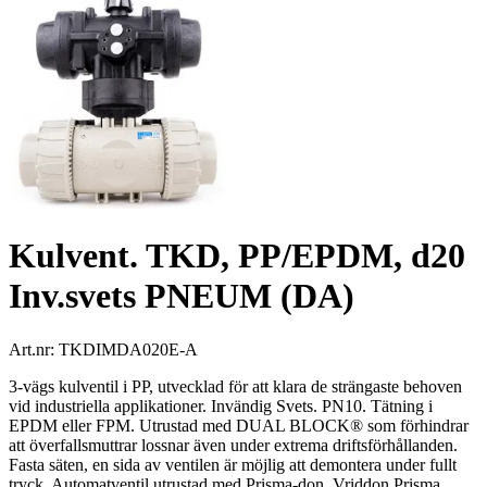
Kulvent. TKD, PP/EPDM, d20
Inv.svets PNEUM (DA)
Art.nr:
TKDIMDA020E-A
3-vägs kulventil i PP, utvecklad för att klara de strängaste behoven
vid industriella applikationer. Invändig Svets. PN10. Tätning i
EPDM eller FPM. Utrustad med DUAL BLOCK® som förhindrar
att överfallsmuttrar lossnar även under extrema driftsförhållanden.
Fasta säten, en sida av ventilen är möjlig att demontera under fullt
tryck. Automatventil utrustad med Prisma-don. Vriddon Prisma