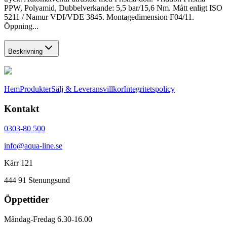
PPW, Polyamid, Dubbelverkande: 5,5 bar/15,6 Nm. Mått enligt ISO
5211 / Namur VDI/VDE 3845. Montagedimension F04/11.
Öppning...
Beskrivning
Hem
Produkter
Sälj & Leveransvillkor
Integritetspolicy
Kontakt
0303-80 500
info@aqua-line.se
Kärr 121
444 91 Stenungsund
Öppettider
Måndag-Fredag 6.30-16.00