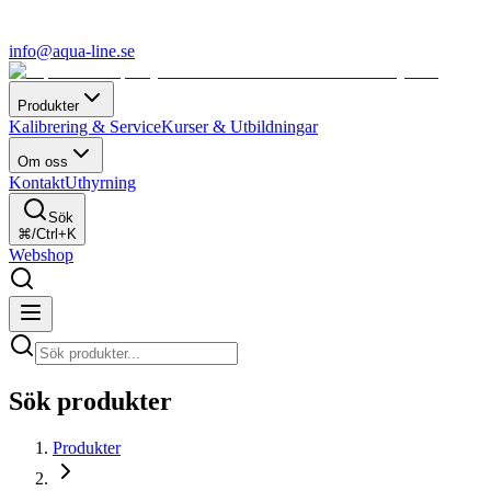
info@aqua-line.se
Produkter
Kalibrering & Service
Kurser & Utbildningar
Om oss
Kontakt
Uthyrning
Sök
⌘/Ctrl+K
Webshop
Sök produkter
Produkter