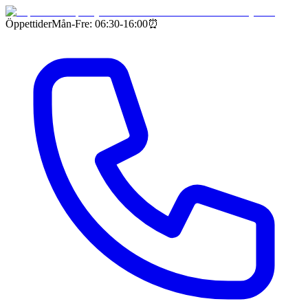
Öppettider
Mån-Fre: 06:30-16:00
⏰