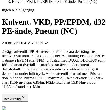
Kulvent. VKD, PP/EPDM, d32 PE-ände, Pneum (NC)
Ingen bild tillgänglig
Kulvent. VKD, PP/EPDM, d32
PE-ände, Pneum (NC)
Art.nr:
VKDBEMNC032E-A
2-vägs kulventil i PP-H, utvecklad för att klara de strängaste
behoven vid industriella applikationer. Anslutning PE-ände. PN16.
Tätning i EPDM eller FPM. Utrustad med DUAL BLOCK® som
förhindrar att överfallsmuttrar lossnar även under extrema
driftsförhållanden. Fasta säten, en sida av ventilen är möjlig att
demontera under fullt tryck. Automatventil utrustad med Prisma-
don. Vriddon Prisma PP00S, Polyamid, Enkelverkande: 5,5 bar -
start 11,5Nm/ stopp 6,9Nm. Fjäderretur start 15,9 Nm/ stopp
11,3Nm (standard). Mått...
Beskrivning