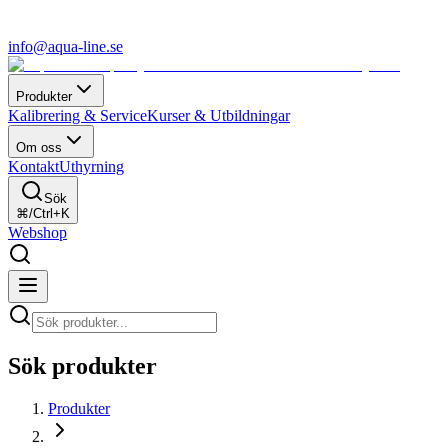
info@aqua-line.se
Produkter
Kalibrering & Service
Kurser & Utbildningar
Om oss
Kontakt
Uthyrning
Sök
⌘/Ctrl+K
Webshop
Sök produkter
Produkter