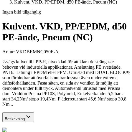
Kulvent. VKD, PP/EPDM, d50 PE-ände, Pneum (NC)
Ingen bild tillgänglig
Kulvent. VKD, PP/EPDM, d50
PE-ände, Pneum (NC)
Art.nr:
VKDBEMNC050E-A
2-vägs kulventil i PP-H, utvecklad för att klara de strängaste
behoven vid industriella applikationer. Anslutning PE svetsände.
PN16. Tätning i EPDM eller FPM. Utrustad med DUAL BLOCK®
som förhindrar att överfallsmuttrar lossnar även under extrema
driftsförhållanden. Fasta säten, en sida av ventilen är möjlig att
demontera under fullt tryck. Automatventil utrustad med Prisma-
don. Vriddon Prisma PP10S, Polyamid, Enkelverkande: 5,5 bar -
start 34,2Nm/ stopp 19,4Nm. Fjäderretur start 45,6 Nm/ stopp 30,8
Nm...
Beskrivning