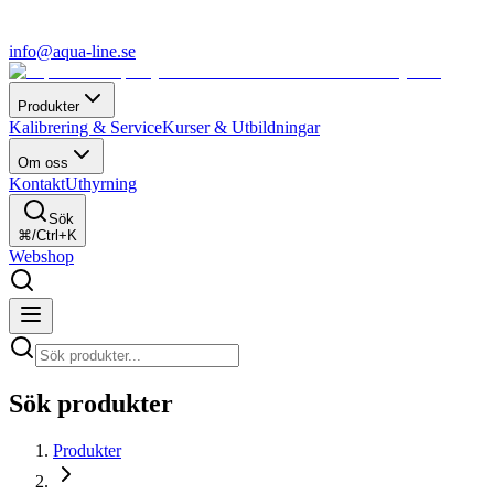
info@aqua-line.se
Produkter
Kalibrering & Service
Kurser & Utbildningar
Om oss
Kontakt
Uthyrning
Sök
⌘/Ctrl+K
Webshop
Sök produkter
Produkter