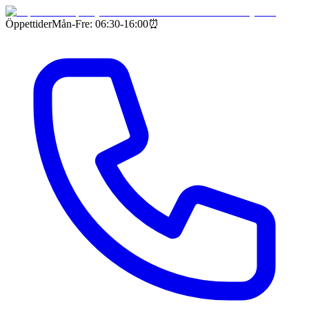
Öppettider
Mån-Fre: 06:30-16:00
⏰