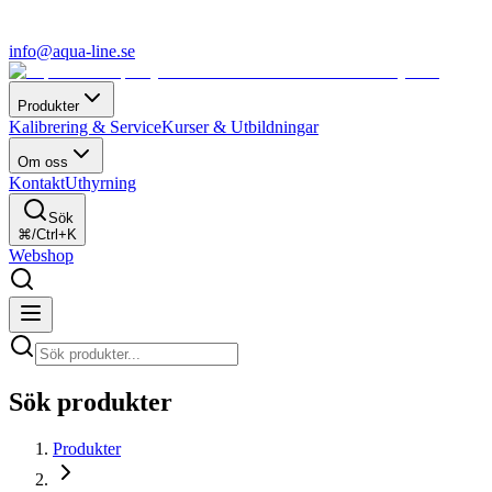
info@aqua-line.se
Produkter
Kalibrering & Service
Kurser & Utbildningar
Om oss
Kontakt
Uthyrning
Sök
⌘/Ctrl+K
Webshop
Sök produkter
Produkter