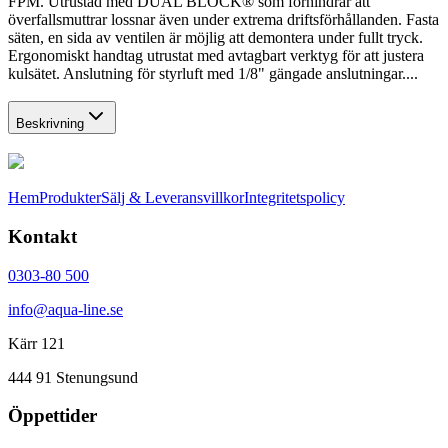
FPM. Utrustad med DUAL BLOCK® som förhindrar att
överfallsmuttrar lossnar även under extrema driftsförhållanden. Fasta
säten, en sida av ventilen är möjlig att demontera under fullt tryck.
Ergonomiskt handtag utrustat med avtagbart verktyg för att justera
kulsätet. Anslutning för styrluft med 1/8" gängade anslutningar....
Beskrivning
Hem
Produkter
Sälj & Leveransvillkor
Integritetspolicy
Kontakt
0303-80 500
info@aqua-line.se
Kärr 121
444 91 Stenungsund
Öppettider