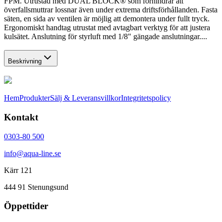
FPM. Utrustad med DUAL BLOCK® som förhindrar att
överfallsmuttrar lossnar även under extrema driftsförhållanden. Fasta
säten, en sida av ventilen är möjlig att demontera under fullt tryck.
Ergonomiskt handtag utrustat med avtagbart verktyg för att justera
kulsätet. Anslutning för styrluft med 1/8" gängade anslutningar....
Beskrivning
Hem
Produkter
Sälj & Leveransvillkor
Integritetspolicy
Kontakt
0303-80 500
info@aqua-line.se
Kärr 121
444 91 Stenungsund
Öppettider