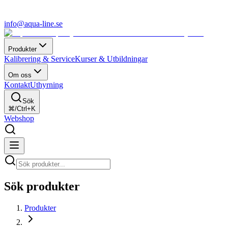
info@aqua-line.se
Produkter
Kalibrering & Service
Kurser & Utbildningar
Om oss
Kontakt
Uthyrning
Sök
⌘/Ctrl+K
Webshop
Sök produkter
Produkter