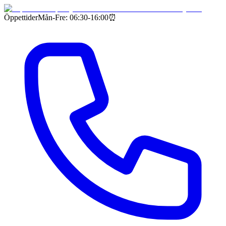
Öppettider
Mån-Fre: 06:30-16:00
⏰