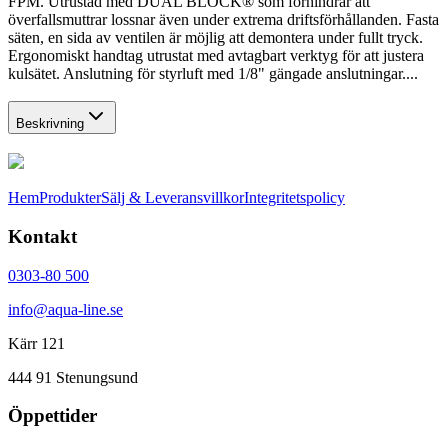
FPM. Utrustad med DUAL BLOCK® som förhindrar att
överfallsmuttrar lossnar även under extrema driftsförhållanden. Fasta
säten, en sida av ventilen är möjlig att demontera under fullt tryck.
Ergonomiskt handtag utrustat med avtagbart verktyg för att justera
kulsätet. Anslutning för styrluft med 1/8" gängade anslutningar....
Beskrivning
Hem
Produkter
Sälj & Leveransvillkor
Integritetspolicy
Kontakt
0303-80 500
info@aqua-line.se
Kärr 121
444 91 Stenungsund
Öppettider