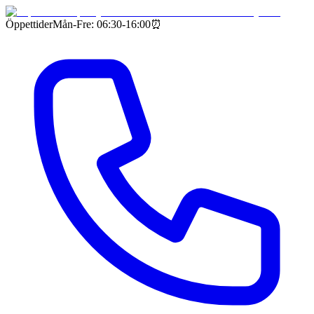
Öppettider
Mån-Fre: 06:30-16:00
⏰