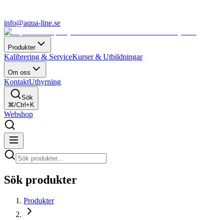
info@aqua-line.se
Produkter
Kalibrering & Service
Kurser & Utbildningar
Om oss
Kontakt
Uthyrning
Sök
⌘/Ctrl+K
Webshop
Sök produkter
Produkter