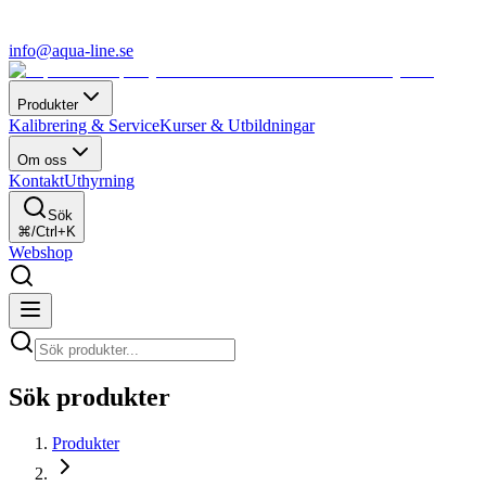
info@aqua-line.se
Produkter
Kalibrering & Service
Kurser & Utbildningar
Om oss
Kontakt
Uthyrning
Sök
⌘/Ctrl+K
Webshop
Sök produkter
Produkter