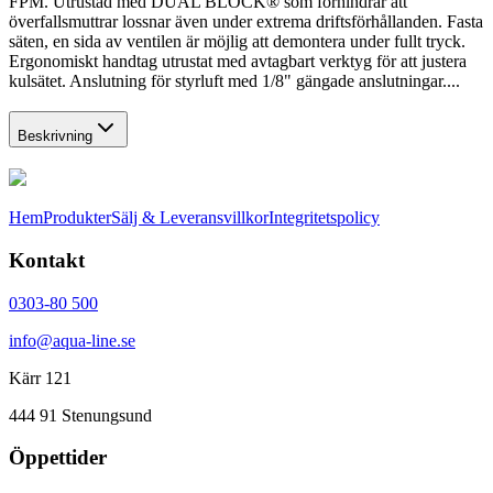
FPM. Utrustad med DUAL BLOCK® som förhindrar att
överfallsmuttrar lossnar även under extrema driftsförhållanden. Fasta
säten, en sida av ventilen är möjlig att demontera under fullt tryck.
Ergonomiskt handtag utrustat med avtagbart verktyg för att justera
kulsätet. Anslutning för styrluft med 1/8" gängade anslutningar....
Beskrivning
Hem
Produkter
Sälj & Leveransvillkor
Integritetspolicy
Kontakt
0303-80 500
info@aqua-line.se
Kärr 121
444 91 Stenungsund
Öppettider