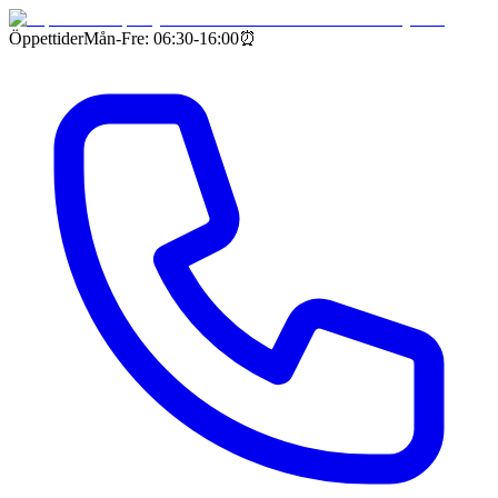
Öppettider
Mån-Fre: 06:30-16:00
⏰