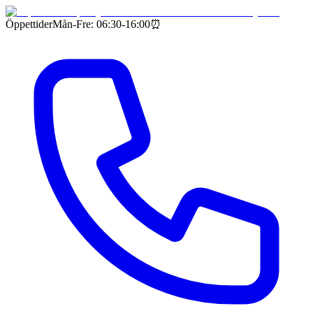
Öppettider
Mån-Fre: 06:30-16:00
⏰