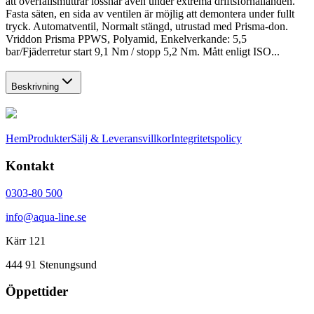
att överfallsmuttrar lossnar även under extrema driftsförhållanden.
Fasta säten, en sida av ventilen är möjlig att demontera under fullt
tryck. Automatventil, Normalt stängd, utrustad med Prisma-don.
Vriddon Prisma PPWS, Polyamid, Enkelverkande: 5,5
bar/Fjäderretur start 9,1 Nm / stopp 5,2 Nm. Mått enligt ISO...
Beskrivning
Hem
Produkter
Sälj & Leveransvillkor
Integritetspolicy
Kontakt
0303-80 500
info@aqua-line.se
Kärr 121
444 91 Stenungsund
Öppettider