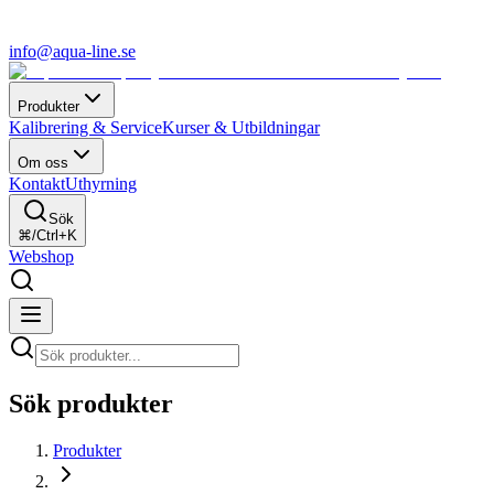
info@aqua-line.se
Produkter
Kalibrering & Service
Kurser & Utbildningar
Om oss
Kontakt
Uthyrning
Sök
⌘/Ctrl+K
Webshop
Sök produkter
Produkter