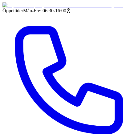
Öppettider
Mån-Fre: 06:30-16:00
⏰