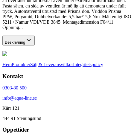
att överfallsmuttrar lossnar även under extrema driftsförhållanden.
Fasta säten, en sida av ventilen är möjlig att demontera under fullt
tryck. Automatventil utrustad med Prisma-don. Vriddon Prisma
PPW, Polyamid, Dubbelverkande: 5,5 bar/15,6 Nm. Mått enligt ISO
5211 / Namur VDI/VDE 3845. Montagedimension F04/11.
Öppning...
Beskrivning
Hem
Produkter
Sälj & Leveransvillkor
Integritetspolicy
Kontakt
0303-80 500
info@aqua-line.se
Kärr 121
444 91 Stenungsund
Öppettider