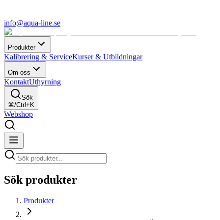
info@aqua-line.se
Produkter
Kalibrering & Service
Kurser & Utbildningar
Om oss
Kontakt
Uthyrning
Sök
⌘/Ctrl+K
Webshop
Sök produkter
Produkter