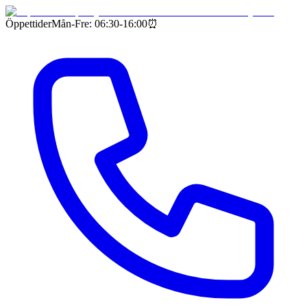
Öppettider
Mån-Fre: 06:30-16:00
⏰