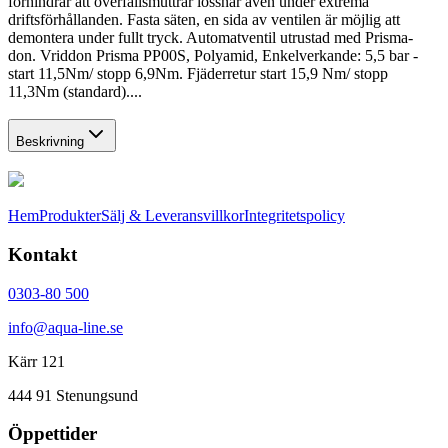
förhindrar att överfallsmuttrar lossnar även under extrema
driftsförhållanden. Fasta säten, en sida av ventilen är möjlig att
demontera under fullt tryck. Automatventil utrustad med Prisma-
don. Vriddon Prisma PP00S, Polyamid, Enkelverkande: 5,5 bar -
start 11,5Nm/ stopp 6,9Nm. Fjäderretur start 15,9 Nm/ stopp
11,3Nm (standard)....
Beskrivning
Hem
Produkter
Sälj & Leveransvillkor
Integritetspolicy
Kontakt
0303-80 500
info@aqua-line.se
Kärr 121
444 91 Stenungsund
Öppettider