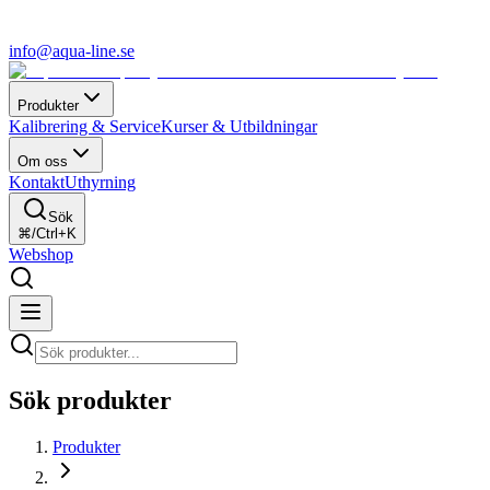
info@aqua-line.se
Produkter
Kalibrering & Service
Kurser & Utbildningar
Om oss
Kontakt
Uthyrning
Sök
⌘/Ctrl+K
Webshop
Sök produkter
Produkter