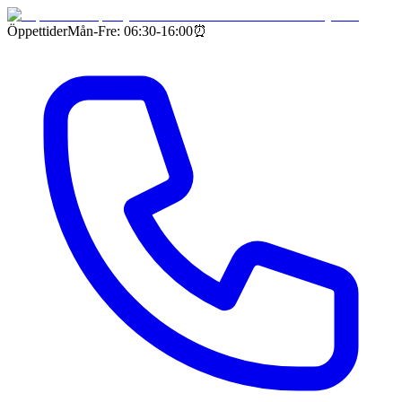
Öppettider
Mån-Fre: 06:30-16:00
⏰