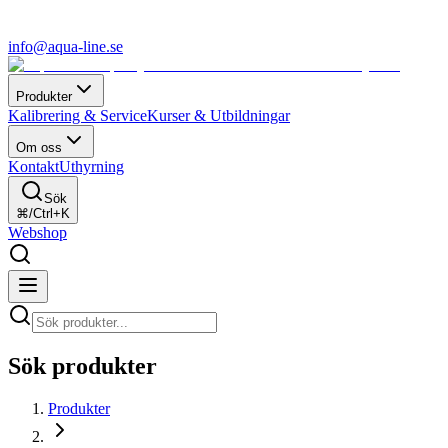
info@aqua-line.se
Produkter
Kalibrering & Service
Kurser & Utbildningar
Om oss
Kontakt
Uthyrning
Sök
⌘/Ctrl+K
Webshop
Sök produkter
Produkter