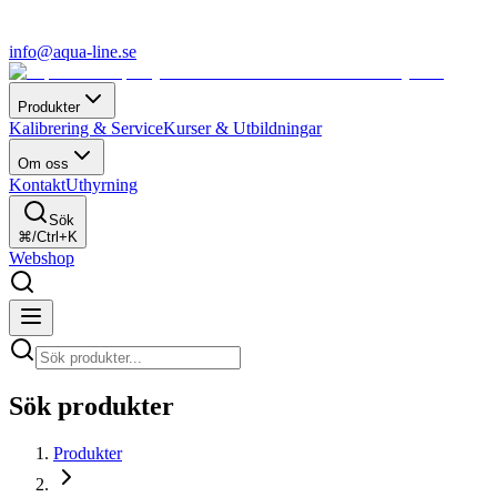
info@aqua-line.se
Produkter
Kalibrering & Service
Kurser & Utbildningar
Om oss
Kontakt
Uthyrning
Sök
⌘/Ctrl+K
Webshop
Sök produkter
Produkter