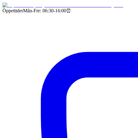
Öppettider
Mån-Fre: 06:30-16:00
⏰