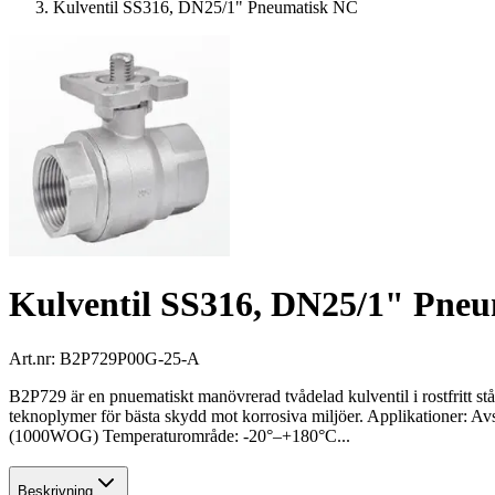
Kulventil SS316, DN25/1" Pneumatisk NC
Kulventil SS316, DN25/1" Pne
Art.nr:
B2P729P00G-25-A
B2P729 är en pnuematiskt manövrerad tvådelad kulventil i rostfritt s
teknoplymer för bästa skydd mot korrosiva miljöer. Applikationer: Av
(1000WOG) Temperaturområde: -20°–+180°C...
Beskrivning