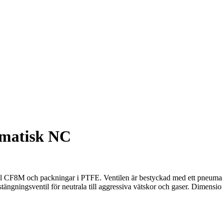
umatisk NC
tål CF8M och packningar i PTFE. Ventilen är bestyckad med ett pneumati
stängningsventil för neutrala till aggressiva vätskor och gaser. Dimen