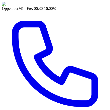
Öppettider
Mån-Fre: 06:30-16:00
⏰