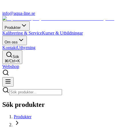
info@aqua-line.se
Produkter
Kalibrering & Service
Kurser & Utbildningar
Om oss
Kontakt
Uthyrning
Sök
⌘/Ctrl+K
Webshop
Sök produkter
Produkter