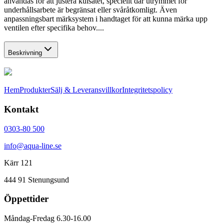
användas för att justera kulsätet, speciellt där utrymmet för
underhållsarbete är begränsat eller svåråtkomligt. Även
anpassningsbart märksystem i handtaget för att kunna märka upp
ventilen efter specifika behov....
Beskrivning
Hem
Produkter
Sälj & Leveransvillkor
Integritetspolicy
Kontakt
0303-80 500
info@aqua-line.se
Kärr 121
444 91 Stenungsund
Öppettider
Måndag-Fredag 6.30-16.00