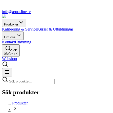
info@aqua-line.se
Produkter
Kalibrering & Service
Kurser & Utbildningar
Om oss
Kontakt
Uthyrning
Sök
⌘/Ctrl+K
Webshop
Sök produkter
Produkter