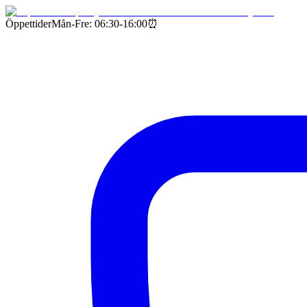
Öppettider
Mån-Fre: 06:30-16:00
⏰