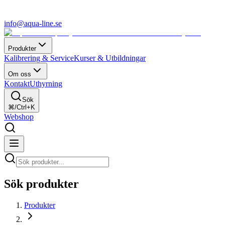
info@aqua-line.se
Produkter
Kalibrering & Service
Kurser & Utbildningar
Om oss
Kontakt
Uthyrning
Sök
⌘/Ctrl+K
Webshop
Sök produkter
Produkter