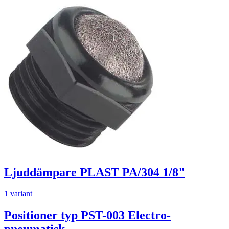
Ljuddämpare PLAST PA/304 1/8"
1 variant
Positioner typ PST-003 Electro-