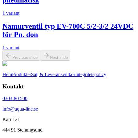
pneumatisk
1 variant
Namurventil typ EV-700C 5/2-3/2 24VDC
för Pn. don
1 variant
Previous slide
Next slide
Hem
Produkter
Sälj & Leveransvillkor
Integritetspolicy
Kontakt
0303-80 500
info@aqua-line.se
Kärr 121
444 91 Stenungsund