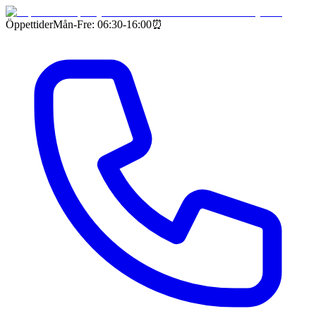
Öppettider
Mån-Fre: 06:30-16:00
⏰