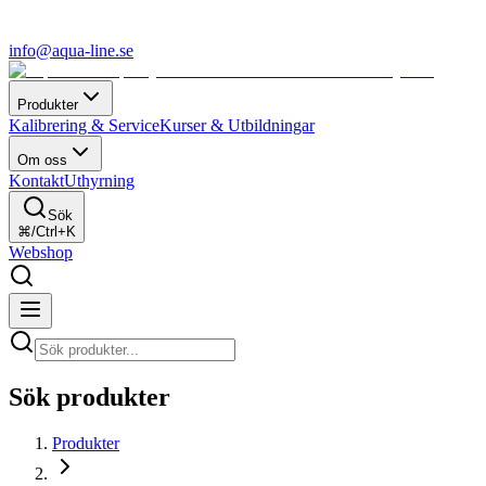
info@aqua-line.se
Produkter
Kalibrering & Service
Kurser & Utbildningar
Om oss
Kontakt
Uthyrning
Sök
⌘/Ctrl+K
Webshop
Sök produkter
Produkter