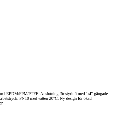
an i EPDM/FPM/PTFE. Anslutning för styrluft med 1/4" gängade
C Arbetstryck: PN10 med vatten 20°C. Ny design för ökad
r....