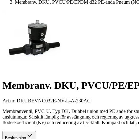
Membranv. DKU, PVCU/PE/EPDM d32 PE-ända Pneum (NC
Membranv. DKU, PVCU/PE/EP
Art.nr:
DKUBEVNC032E-NV-L-A-230AC
Membranventil, PVC-U. Typ DK. Dubbel union med PE ände för stum
anslutningar. Särskilt lämplig för avstängning och reglering av aggr
flödeskoefficient (Kv) och reducering av tryckfall. Kompakt och lätt, e
Beskrivning