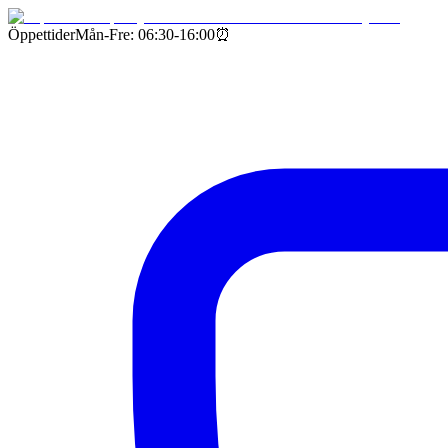
Öppettider
Mån-Fre: 06:30-16:00
⏰