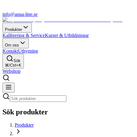
info@aqua-line.se
Produkter
Kalibrering & Service
Kurser & Utbildningar
Om oss
Kontakt
Uthyrning
Sök
⌘/Ctrl+K
Webshop
Sök produkter
Produkter