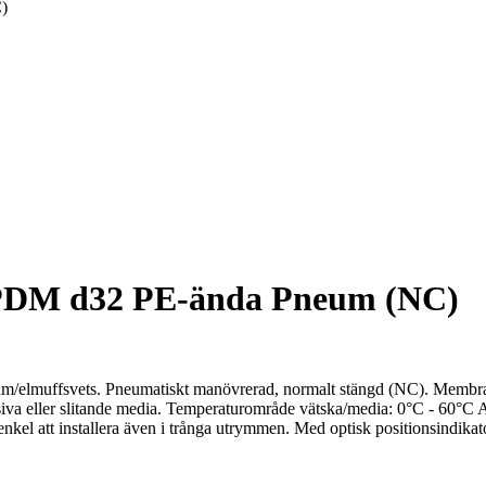
)
DM d32 PE-ända Pneum (NC)
/elmuffsvets. Pneumatiskt manövrerad, normalt stängd (NC). Membr
essiva eller slitande media. Temperaturområde vätska/media: 0°C - 60°
nkel att installera även i trånga utrymmen. Med optisk positionsindikato