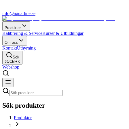
info@aqua-line.se
Produkter
Kalibrering & Service
Kurser & Utbildningar
Om oss
Kontakt
Uthyrning
Sök
⌘/Ctrl+K
Webshop
Sök produkter
Produkter