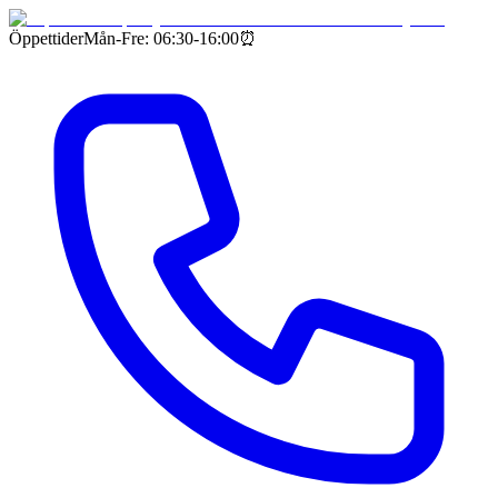
Öppettider
Mån-Fre: 06:30-16:00
⏰