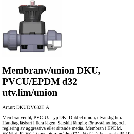
Membranv/union DKU,
PVCU/EPDM d32
utv.lim/union
Art.nr:
DKUDV032E-A
Membranventil, PVC-U. Typ DK. Dubbel union, utvändig lim.
Handtag låsbart i flera lägen. Särskilt lämplig för avstängning och
reglering av aggressiva eller slitande media. Membran i EPDM,
FKM alt PTFE. Temperaturområde: 0°C - 60°C. Arbetstryck: PN10