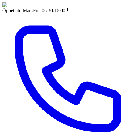
Öppettider
Mån-Fre: 06:30-16:00
⏰