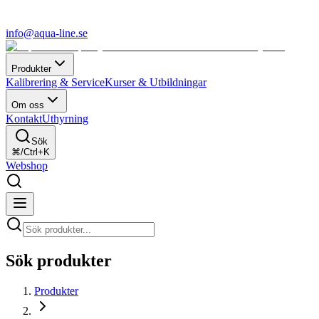
info@aqua-line.se
Produkter
Kalibrering & Service
Kurser & Utbildningar
Om oss
Kontakt
Uthyrning
Sök
⌘/Ctrl+K
Webshop
Sök produkter
Produkter