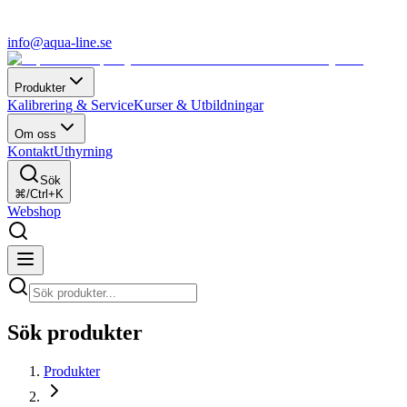
info@aqua-line.se
Produkter
Kalibrering & Service
Kurser & Utbildningar
Om oss
Kontakt
Uthyrning
Sök
⌘/Ctrl+K
Webshop
Sök produkter
Produkter