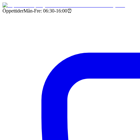
Öppettider
Mån-Fre: 06:30-16:00
⏰