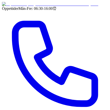
Öppettider
Mån-Fre: 06:30-16:00
⏰