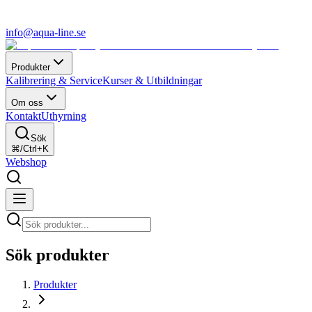
info@aqua-line.se
Produkter
Kalibrering & Service
Kurser & Utbildningar
Om oss
Kontakt
Uthyrning
Sök
⌘/Ctrl+K
Webshop
Sök produkter
Produkter