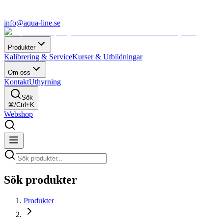
info@aqua-line.se
Produkter
Kalibrering & Service
Kurser & Utbildningar
Om oss
Kontakt
Uthyrning
Sök
⌘/Ctrl+K
Webshop
Sök produkter
Produkter