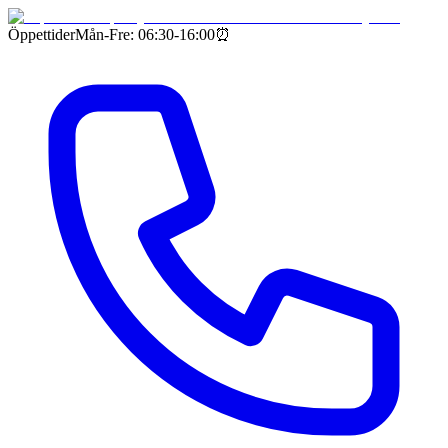
Öppettider
Mån-Fre: 06:30-16:00
⏰