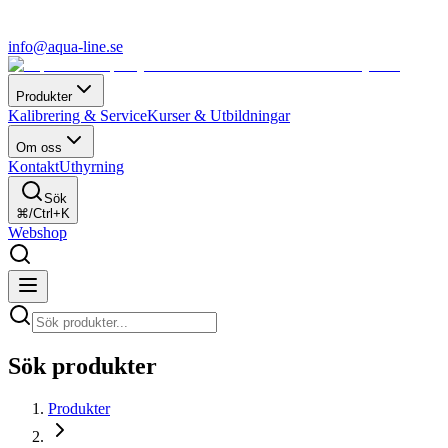
info@aqua-line.se
Produkter
Kalibrering & Service
Kurser & Utbildningar
Om oss
Kontakt
Uthyrning
Sök
⌘/Ctrl+K
Webshop
Sök produkter
Produkter