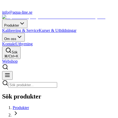
info@aqua-line.se
Produkter
Kalibrering & Service
Kurser & Utbildningar
Om oss
Kontakt
Uthyrning
Sök
⌘/Ctrl+K
Webshop
Sök produkter
Produkter