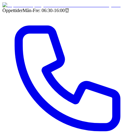
Öppettider
Mån-Fre: 06:30-16:00
⏰