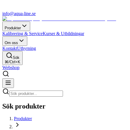
info@aqua-line.se
Produkter
Kalibrering & Service
Kurser & Utbildningar
Om oss
Kontakt
Uthyrning
Sök
⌘/Ctrl+K
Webshop
Sök produkter
Produkter