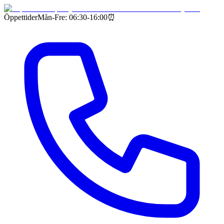
Öppettider
Mån-Fre: 06:30-16:00
⏰