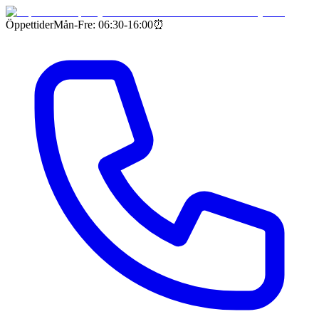
Öppettider
Mån-Fre: 06:30-16:00
⏰