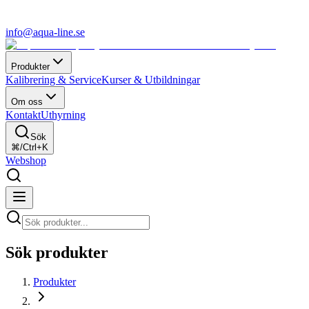
info@aqua-line.se
Produkter
Kalibrering & Service
Kurser & Utbildningar
Om oss
Kontakt
Uthyrning
Sök
⌘/Ctrl+K
Webshop
Sök produkter
Produkter