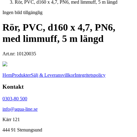
Rör, PVC, d160 x 4,7, PN6, med limmuff, 5 m längd
Ingen bild tillgänglig
Rör, PVC, d160 x 4,7, PN6,
med limmuff, 5 m längd
Art.nr:
10120035
Hem
Produkter
Sälj & Leveransvillkor
Integritetspolicy
Kontakt
0303-80 500
info@aqua-line.se
Kärr 121
444 91 Stenungsund