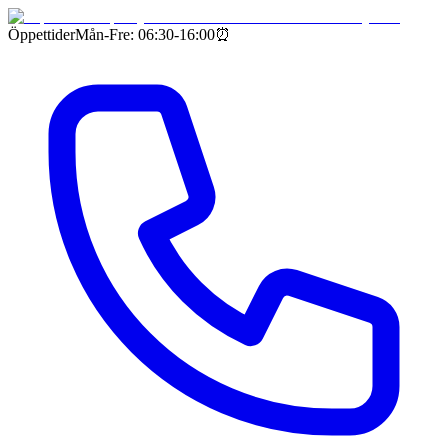
Öppettider
Mån-Fre: 06:30-16:00
⏰