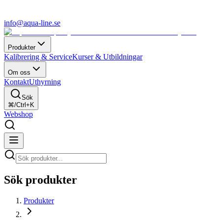
info@aqua-line.se
Produkter
Kalibrering & Service
Kurser & Utbildningar
Om oss
Kontakt
Uthyrning
Sök
⌘/Ctrl+K
Webshop
Sök produkter
Produkter