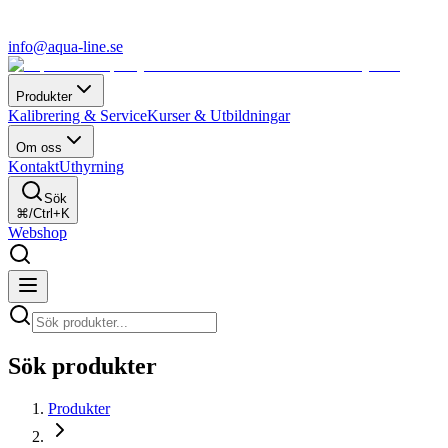
info@aqua-line.se
Produkter
Kalibrering & Service
Kurser & Utbildningar
Om oss
Kontakt
Uthyrning
Sök
⌘/Ctrl+K
Webshop
Sök produkter
Produkter