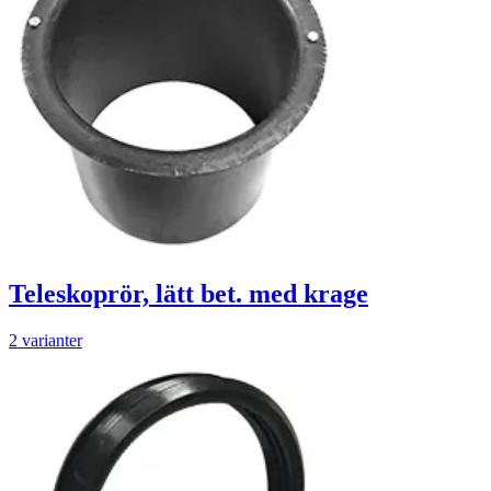
Teleskoprör, lätt bet. med krage
2 varianter