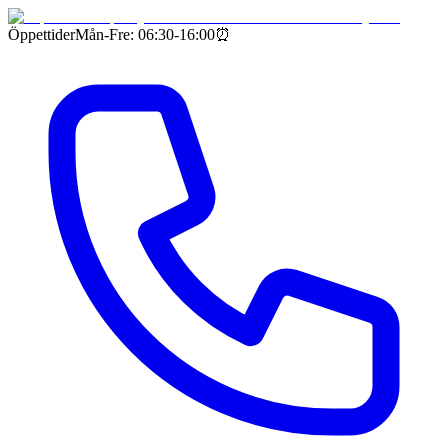
Öppettider
Mån-Fre: 06:30-16:00
⏰