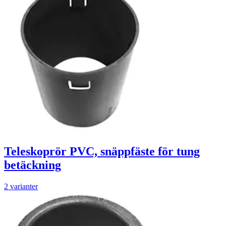
Teleskoprör PVC, snäppfäste för tung
betäckning
2 varianter