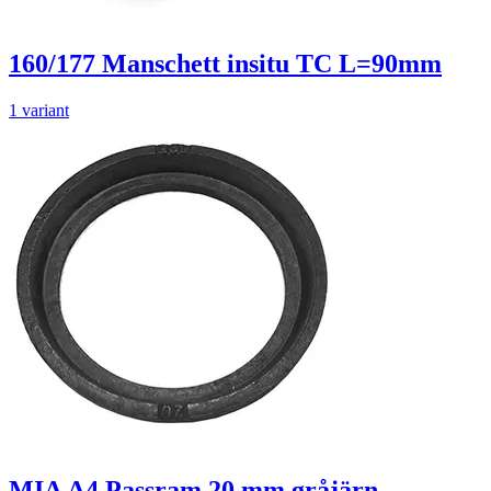
160/177 Manschett insitu TC L=90mm
1 variant
MIA A4 Passram 20 mm gråjärn