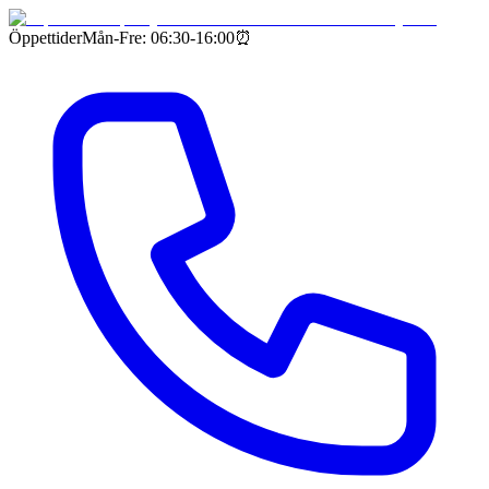
Öppettider
Mån-Fre: 06:30-16:00
⏰