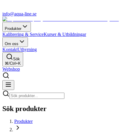
info@aqua-line.se
Produkter
Kalibrering & Service
Kurser & Utbildningar
Om oss
Kontakt
Uthyrning
Sök
⌘/Ctrl+K
Webshop
Sök produkter
Produkter