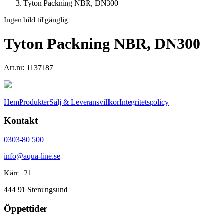
Tyton Packning NBR, DN300
Ingen bild tillgänglig
Tyton Packning NBR, DN300
Art.nr:
1137187
Hem
Produkter
Sälj & Leveransvillkor
Integritetspolicy
Kontakt
0303-80 500
info@aqua-line.se
Kärr 121
444 91 Stenungsund
Öppettider