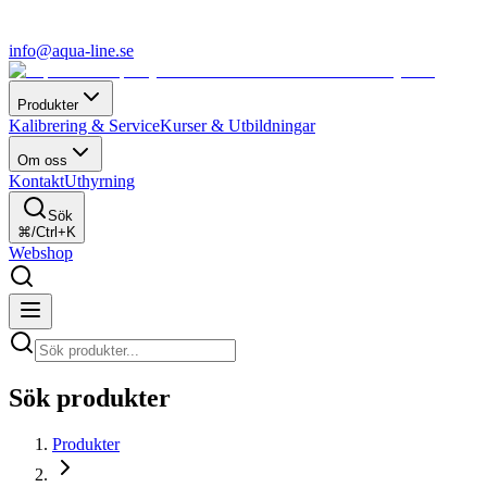
info@aqua-line.se
Produkter
Kalibrering & Service
Kurser & Utbildningar
Om oss
Kontakt
Uthyrning
Sök
⌘/Ctrl+K
Webshop
Sök produkter
Produkter