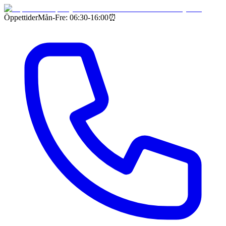
Öppettider
Mån-Fre: 06:30-16:00
⏰