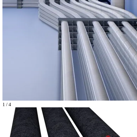
1
/
4