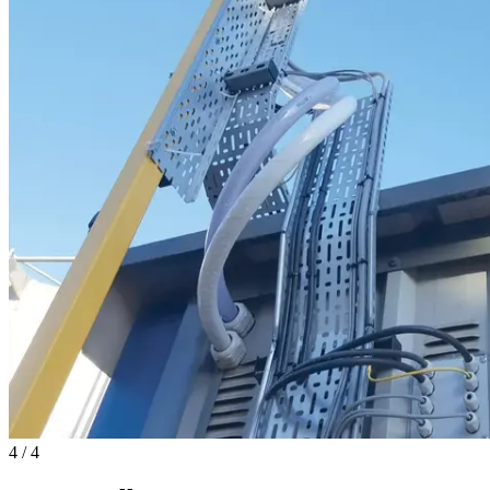
4
/
4