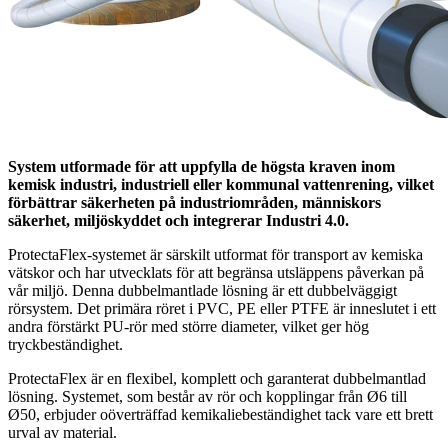
System utformade för att uppfylla de högsta kraven inom
kemisk industri, industriell eller kommunal vattenrening, vilket
förbättrar säkerheten på industriområden, människors
säkerhet, miljöskyddet och integrerar Industri 4.0.
ProtectaFlex-systemet är särskilt utformat för transport av kemiska
vätskor och har utvecklats för att begränsa utsläppens påverkan på
vår miljö. Denna dubbelmantlade lösning är ett dubbelväggigt
rörsystem. Det primära röret i PVC, PE eller PTFE är inneslutet i ett
andra förstärkt PU-rör med större diameter, vilket ger hög
tryckbeständighet.
ProtectaFlex är en flexibel, komplett och garanterat dubbelmantlad
lösning. Systemet, som består av rör och kopplingar från Ø6 till
Ø50, erbjuder oöverträffad kemikaliebeständighet tack vare ett brett
urval av material.