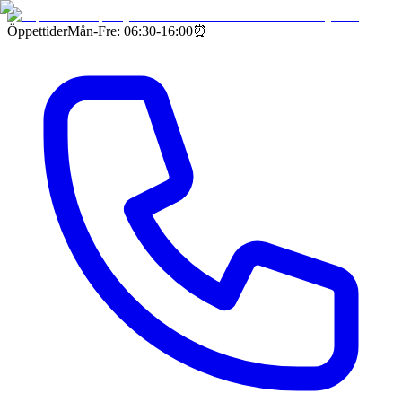
Öppettider
Mån-Fre: 06:30-16:00
⏰