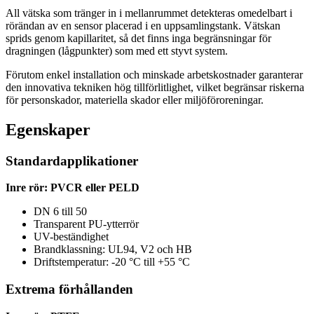
All vätska som tränger in i mellanrummet detekteras omedelbart i
rörändan av en sensor placerad i en uppsamlingstank. Vätskan
sprids genom kapillaritet, så det finns inga begränsningar för
dragningen (lågpunkter) som med ett styvt system.
Förutom enkel installation och minskade arbetskostnader garanterar
den innovativa tekniken hög tillförlitlighet, vilket begränsar riskerna
för personskador, materiella skador eller miljöföroreningar.
Egenskaper
Standardapplikationer
Inre rör: PVCR eller PELD
DN 6 till 50
Transparent PU-ytterrör
UV-beständighet
Brandklassning: UL94, V2 och HB
Driftstemperatur: -20 °C till +55 °C
Extrema förhållanden