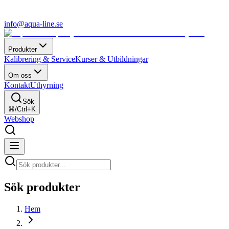
info@aqua-line.se
Produkter
Kalibrering & Service
Kurser & Utbildningar
Om oss
Kontakt
Uthyrning
Sök
⌘/Ctrl+K
Webshop
Sök produkter
Hem