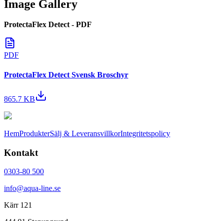
Image Gallery
ProtectaFlex Detect - PDF
PDF
ProtectaFlex Detect Svensk Broschyr
865.7 KB
Hem
Produkter
Sälj & Leveransvillkor
Integritetspolicy
Kontakt
0303-80 500
info@aqua-line.se
Kärr 121