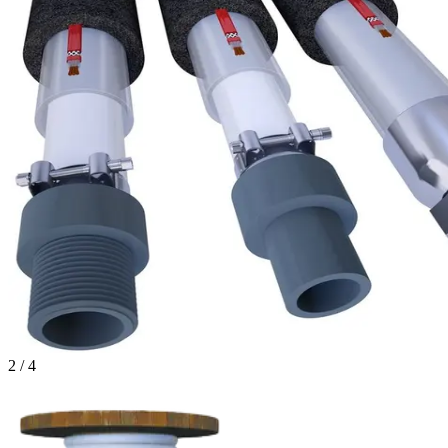
2
/
4