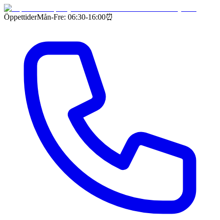
Öppettider
Mån-Fre: 06:30-16:00
⏰