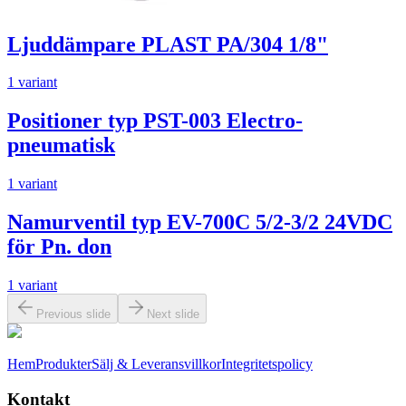
Ljuddämpare PLAST PA/304 1/8"
1 variant
Positioner typ PST-003 Electro-
pneumatisk
1 variant
Namurventil typ EV-700C 5/2-3/2 24VDC
för Pn. don
1 variant
Previous slide
Next slide
Hem
Produkter
Sälj & Leveransvillkor
Integritetspolicy
Kontakt