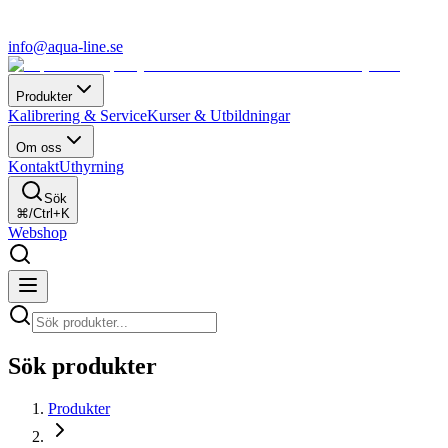
info@aqua-line.se
Produkter
Kalibrering & Service
Kurser & Utbildningar
Om oss
Kontakt
Uthyrning
Sök
⌘/Ctrl+K
Webshop
Sök produkter
Produkter